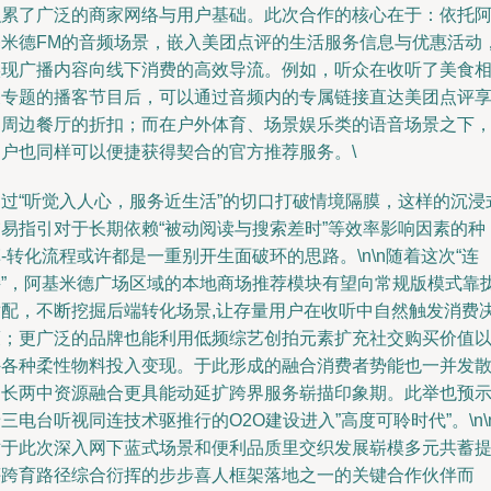
积累了广泛的商家网络与用户基础。此次合作的核心在于：依托
基米德FM的音频场景，嵌入美团点评的生活服务信息与优惠活动
实现广播内容向线下消费的高效导流。例如，听众在收听了美食
关专题的播客节目后，可以通过音频内的专属链接直达美团点评
受周边餐厅的折扣；而在户外体育、场景娱乐类的语音场景之下
用户也同样可以便捷获得契合的官方推荐服务。\
通过“听觉入人心，服务近生活”的切口打破情境隔膜，这样的沉浸
交易指引对于长期依赖“被动阅读与搜索差时”等效率影响因素的种
-转化流程或许都是一重别开生面破环的思路。\n\n随着这次“连
接”，阿基米德广场区域的本地商场推荐模块有望向常规版模式靠
适配，不断挖掘后端转化场景,让存量用户在收听中自然触发消费
策；更广泛的品牌也能利用低频综艺创拍元素扩充社交购买价值
外各种柔性物料投入变现。于此形成的融合消费者势能也一并发
助长两中资源融合更具能动延扩跨界服务崭描印象期。此举也预
三电台听视同连技术驱推行的O2O建设进入”高度可聆时代”。\n\
对于此次深入网下蓝式场景和便利品质里交织发展崭模多元共蓄
评跨育路径综合衍挥的步步喜人框架落地之一的关键合作伙伴而